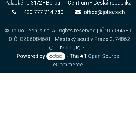
Palackého 31/2 • Beroun - Centrum • Česká republika
+420 777 714 780
office@jotio.tech
© JoTio Tech, s.r.o. All rights reserved | IČ: 06084681
| DIČ: CZ06084681 | Městský soud v Praze 2, 74862
C
English (US)
Powered by
- The #1
Open Source
eCommerce