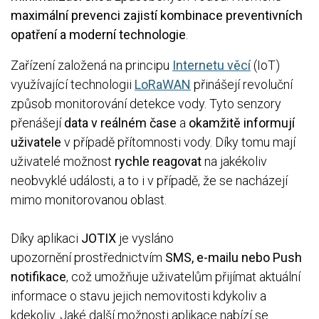
maximální prevenci zajistí kombinace preventivních
opatření a moderní technologie
.
Zařízení založená na principu
Internetu věcí
(IoT)
využívající technologii
LoRaWAN
přinášejí revoluční
způsob monitorování detekce vody. Tyto senzory
přenášejí
data v reálném čase
a
okamžitě informují
uživatele
v případě přítomnosti vody. Díky tomu mají
uživatelé možnost
rychle reagovat
na jakékoliv
neobvyklé události, a to i v případě, že se nacházejí
mimo monitorovanou oblast.
Díky aplikaci
JOTIX
je vysláno
upozornění prostřednictvím
SMS, e-mailu nebo Push
notifikace
, což umožňuje uživatelům přijímat aktuální
informace o stavu jejich nemovitosti kdykoliv a
kdekoliv. Jaké další možnosti aplikace nabízí se