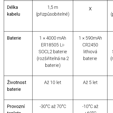
Délka
1,5 m
x
kabelu
(přizpůsobitelné)
(
Baterie
1 × 4000 mAh
1 × 590mAh
ER18505 Li-
CR2450
SOCL2 baterie
lithiová
(rozšiřitelná na 2
baterie
(
baterie)
Životnost
Až 10 let
Až 5 let
baterie
Provozní
-30°C až 70°C
-10°C až