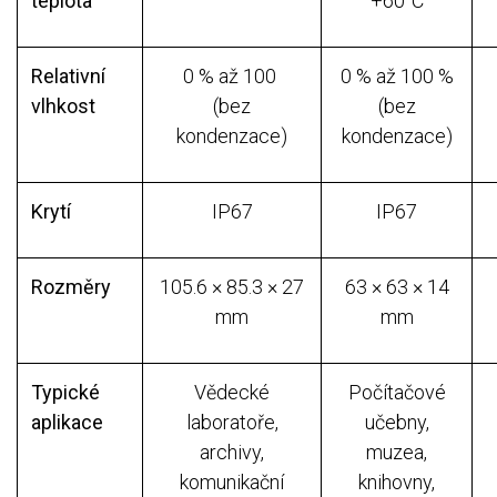
teplota
+60°C
Relativní
0 % až 100
0 % až 100 %
vlhkost
(bez
(bez
kondenzace)
kondenzace)
Krytí
IP67
IP67
Rozměry
105.6 × 85.3 × 27
63 × 63 × 14
mm
mm
Typické
Vědecké
Počítačové
aplikace
laboratoře,
učebny,
archivy,
muzea,
komunikační
knihovny,