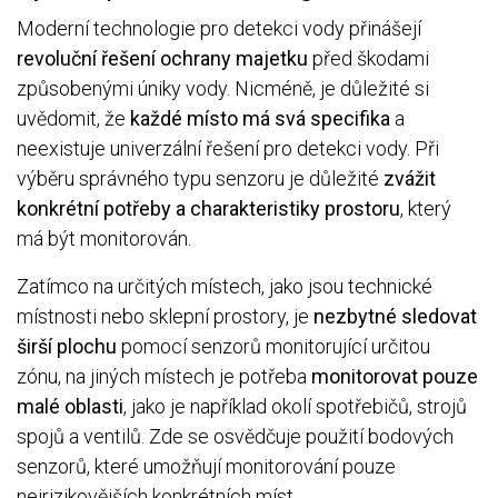
Moderní technologie pro detekci vody přinášejí
revoluční řešení ochrany majetku
před škodami
způsobenými úniky vody. Nicméně, je důležité si
uvědomit, že
každé místo má svá specifika
a
neexistuje univerzální řešení pro detekci vody. Při
výběru správného typu senzoru je důležité
zvážit
konkrétní potřeby a charakteristiky prostoru
, který
má být monitorován.
Zatímco na určitých místech, jako jsou technické
místnosti nebo sklepní prostory, je
nezbytné sledovat
širší plochu
pomocí senzorů monitorující určitou
zónu, na jiných místech je potřeba
monitorovat pouze
malé oblasti
, jako je například okolí spotřebičů, strojů
spojů a ventilů. Zde se osvědčuje použití bodových
senzorů, které umožňují monitorování pouze
nejrizikovějších konkrétních míst.