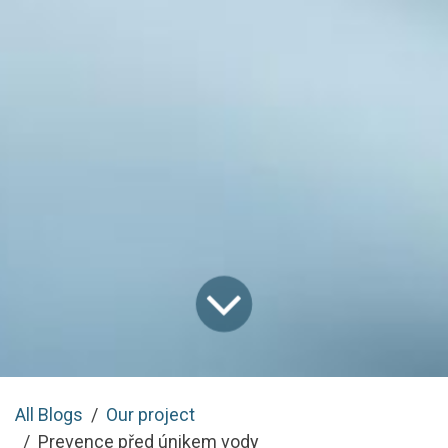
All Blogs
Our project
Prevence před únikem vody