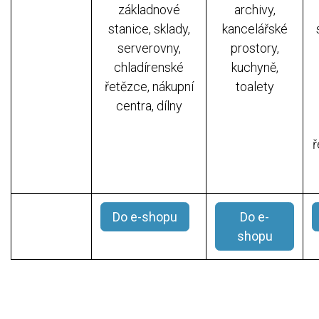
základnové
archivy,
stanice, sklady,
kancelářské
serverovny,
prostory,
chladírenské
kuchyně,
řetězce, nákupní
toalety
centra, dílny
ř
Do e-shopu
Do e-
shopu