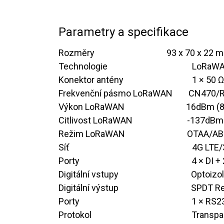
Parametry a specifikace
Rozměry ​ ​ ​ ​​ ​ ​ ​ ​ ​ ​ ​ ​ ​ ​ ​ ​​ ​ ​ ​ ​ ​ ​ ​ ​ ​
​​​​​93 x 70 x 22
Technologie
​​LoRaW
Konektor antény
​1 × 50
Frekvenční pásmo LoRaWAN ​ ​​ ​ ​ ​ ​ ​
​​CN470
Výkon LoRaWAN ​ ​ ​ ​ ​ ​​ ​ ​​ ​ ​ ​ ​ ​ ​ ​ ​​ ​ ​ ​ ​
16dBm (
Citlivost LoRaWAN ​ ​ ​ ​ ​​​ ​ ​​ ​ ​ ​ ​ ​ ​ ​​​​
​-137dB
Režim LoRaWAN​ ​ ​ ​ ​ ​ ​ ​ ​ ​ ​ ​​ ​ ​ ​ ​​​
​OTAA/AB
Síť
​4G LTE
Porty
​4 × DI +
Digitální vstupy
​Optoizo
Digitální výstup
​SPDT R
Porty
​1 × RS
Protokol
​Transp