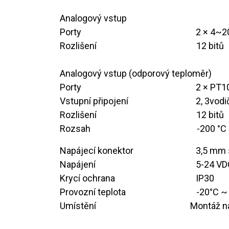
Analogový vstup
Porty
​2 × 4~
Rozlišení
​12 bitů
Analogový vstup (odporový teploměr)
Porty
​2 × PT
Vstupní připojení
​2, 3vod
Rozlišení
​12 bitů
Rozsah
​-200 °C
Napájecí konektor
​3,5 mm
Napájení
​5-24 V
Krycí ochrana
​IP30
Provozní teplota
​-20°C 
Umístění ​ ​ ​ ​ ​ ​ ​​ ​ ​ ​ ​ ​ ​ ​ ​ ​ ​ ​ ​ ​ ​ ​ ​ ​ ​
​​Montáž n