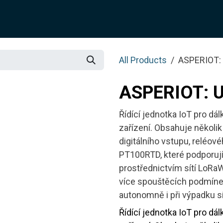
SOLUTION
SERVICES
JOTIX
Blog
SHOP
All Products
ASPERIOT:
ASPERIOT: 
Řídící jednotka IoT pro dá
zařízení. Obsahuje několik
digitálního vstupu, reléov
PT100RTD, které podporují
prostřednictvím sítí LoR
více spouštěcích podmínek
autonomně i při výpadku sí
Řídící jednotka IoT pro dá