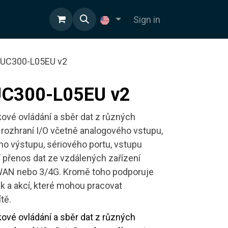
Sign in
 UC300-L05EU v2
UC300-L05EU v2
lkové ovládání a sběr dat z různých
 rozhraní I/O včetně analogového vstupu,
ého výstupu, sériového portu, vstupu
 přenos dat ze vzdálených zařízení
aWAN nebo 3/4G. Kromě toho podporuje
 a akcí, které mohou pracovat
tě.
lkové ovládání a sběr dat z různých