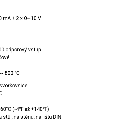
20 mA + 2 × 0~10 V
100 odporový vstup
ičové
 ~ 800 °C
 svorkovnice
DC
~ 60°C (-4℉ až +140℉)
a stůl, na stěnu, na lištu DIN