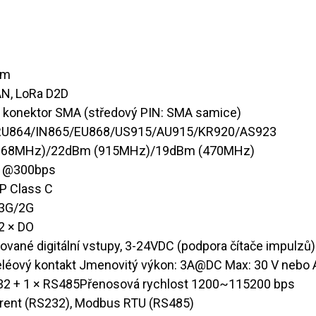
 mm
AN, LoRa D2D
 Ω konektor SMA (středový PIN: SMA samice)
/RU864/IN865/EU868/US915/AU915/KR920/AS923
868MHz)/22dBm (915MHz)/19dBm (470MHz)
m @300bps
P Class C
/3G/2G
 2 × DO
lované digitální vstupy, 3-24VDC (podpora čítače impulzů)
eléový kontakt Jmenovitý výkon: 3A@DC Max: 30 V nebo A
232 + 1 × RS485Přenosová rychlost 1200~115200 bps
arent (RS232), Modbus RTU (RS485)