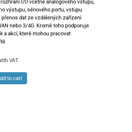
 rozhraní I/O včetně analogového vstupu,
ého výstupu, sériového portu, vstupu
 přenos dat ze vzdálených zařízení
aWAN nebo 3/4G. Kromě toho podporuje
 a akcí, které mohou pracovat
tě.
ith VAT
dd to cart