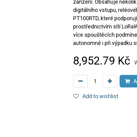
zařízení. Obsahuje několik
digitálního vstupu, reléov
PT100RTD, které podporují
prostřednictvím sítí LoR
více spouštěcích podmínek
autonomně i při výpadku sí
8,952.79
Kč
W
A
Add to wishlist