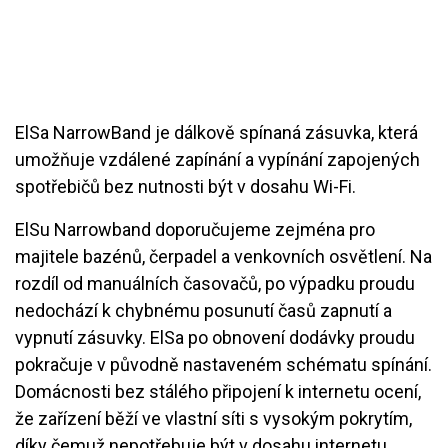
ElSa NarrowBand je dálkově spínaná zásuvka, která
umožňuje vzdálené zapínání a vypínání zapojených
spotřebičů bez nutnosti být v dosahu Wi-Fi.
ElSu Narrowband doporučujeme zejména pro
majitele bazénů, čerpadel a venkovních osvětlení. Na
rozdíl od manuálních časovačů, po výpadku proudu
nedochází k chybnému posunutí časů zapnutí a
vypnutí zásuvky. ElSa po obnovení dodávky proudu
pokračuje v původně nastaveném schématu spínání.
Domácnosti bez stálého připojení k internetu ocení,
že zařízení běží ve vlastní síti s vysokým pokrytím,
díky čemuž nepotřebuje být v dosahu internetu.