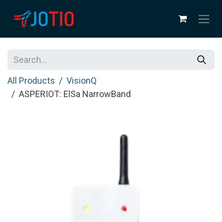
Skip to Content
All Products
VisionQ
ASPERIOT: ElSa NarrowBand