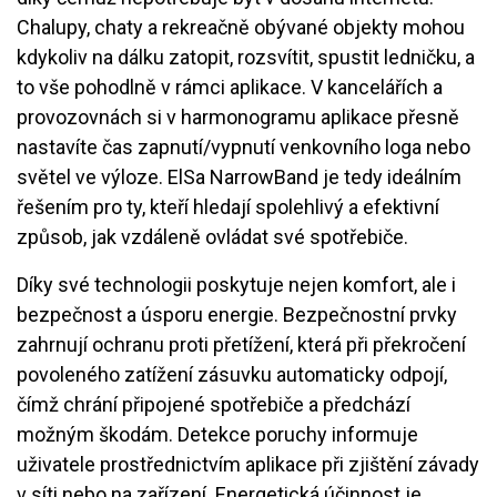
Chalupy, chaty a rekreačně obývané objekty mohou
kdykoliv na dálku zatopit, rozsvítit, spustit ledničku, a
to vše pohodlně v rámci aplikace. V kancelářích a
provozovnách si v harmonogramu aplikace přesně
nastavíte čas zapnutí/vypnutí venkovního loga nebo
světel ve výloze. ElSa NarrowBand je tedy ideálním
řešením pro ty, kteří hledají spolehlivý a efektivní
způsob, jak vzdáleně ovládat své spotřebiče.
Díky své technologii poskytuje nejen komfort, ale i
bezpečnost a úsporu energie. Bezpečnostní prvky
zahrnují ochranu proti přetížení, která při překročení
povoleného zatížení zásuvku automaticky odpojí,
čímž chrání připojené spotřebiče a předchází
možným škodám. Detekce poruchy informuje
uživatele prostřednictvím aplikace při zjištění závady
v síti nebo na zařízení. Energetická účinnost je