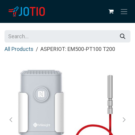
Skip to Content
All Products
ASPERIOT: EM500-PT100 T200