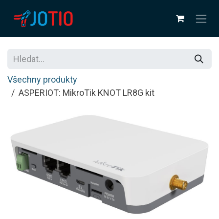
Přejít na obsah
Všechny produkty
ASPERIOT: MikroTik KNOT LR8G kit