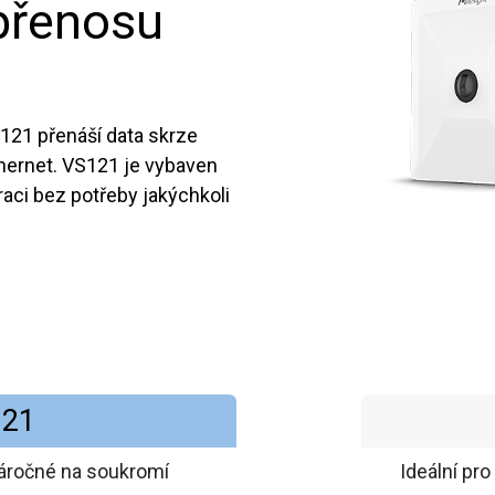
 přenosu
S121 přenáší data skrze
hernet. VS121 je vybaven
raci bez potřeby jakýchkoli
121
náročné na soukromí
Ideální pr