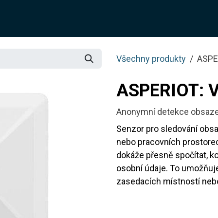
O NÁS
ŘEŠENÍ
SLUŽBY
JOTIX
BLOG
OBCH
Všechny produkty
ASPE
ASPERIOT: 
Anonymní detekce obsazen
Senzor pro sledování obs
nebo pracovních prostorech
dokáže přesně spočítat, kol
osobní údaje. To umožňuje 
zasedacích místností nebo