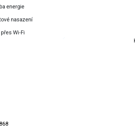
ba energie
tové nasazení
 přes Wi-Fi
868