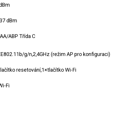
6dBm
 137 dBm
OTAA/ABP Třída C​
IEEE802.11b/g/n,2,4GHz (režim AP pro konfiguraci)
tlačítko resetování,1×tlačítko Wi-Fi
Wi-Fi