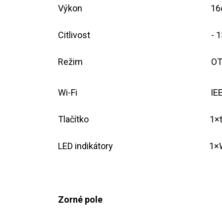
​Výkon
​1
Citlivost
​​-
Režim
​​
Wi-Fi
​​
Tlačítko
​1×
LED indikátory
​1×
Zorné pole