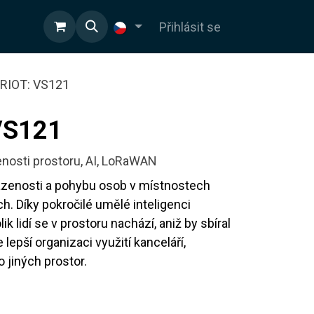
OD
Přihlásit se
RIOT: VS121
VS121
osti prostoru, AI, LoRaWAN
azenosti a pohybu osob v místnostech
. Díky pokročilé umělé inteligenci
ik lidí se v prostoru nachází, aniž by sbíral
lepší organizaci využití kanceláří,
 jiných prostor.