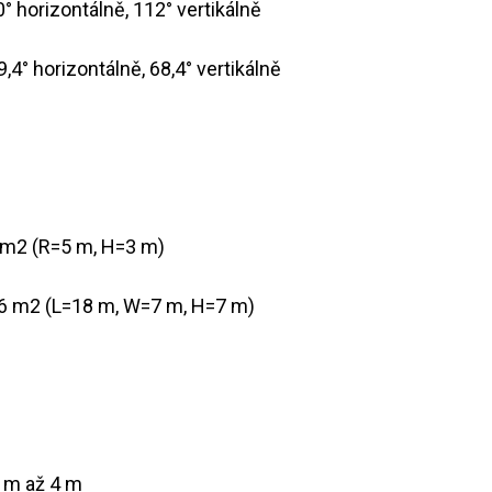
190° horizontálně, 112° vertikálně
9,4° horizontálně, 68,4° vertikálně
78 m2 (R=5 m, H=3 m)
126 m2 (L=18 m, W=7 m, H=7 m)
5 m až 4 m