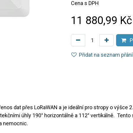
Cena s DPH
11 880,99
Kč
P
Přidat na seznam přání
řenos dat přes LoRaWAN a je ideální pro stropy o výšce 
ekčními úhly 190° horizontálně a 112° vertikálně. Tento 
 a nemocnic.